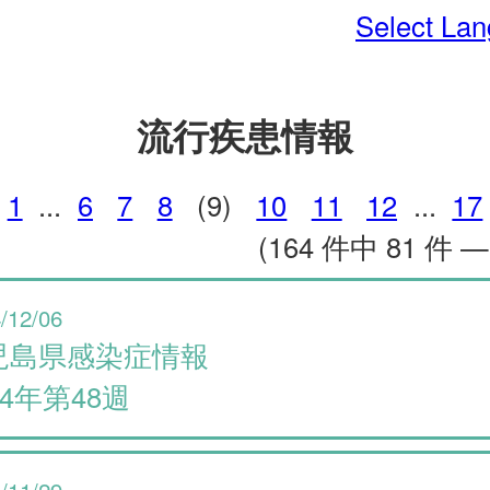
Select La
流行疾患情報
1
...
6
7
8
(9)
10
11
12
...
17
(164 件中 81 件 —
/12/06
児島県感染症情報
24年第48週
/11/29