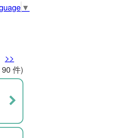
nguage
▼
>>
 90 件)