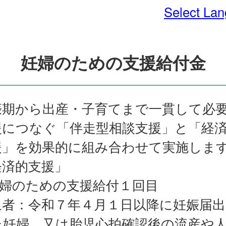
Select La
妊婦のための支援給付金
娠期から出産・子育てまで一貫して必
援につなぐ「伴走型相談支援」と「経
援」を効果的に組み合わせて実施しま
経済的支援」
妊婦のための支援給付１回目
象者：令和７年４月１日以降に妊娠届出
た妊婦、又は胎児心拍確認後の流産や