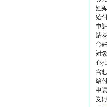
妊
給
申
請
◇
対
心
含
給
申
受