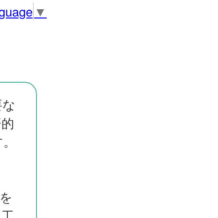
nguage
▼
要な
済的
す。
を
人工