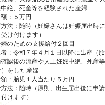
娠中絶、死産等を経験された産婦
付額：５万円
請方法：随時（妊婦さんは妊娠届出時
を受け付けます）
妊婦のための支援給付２回目
象者：令和７年４月１日以降に出産（胎
拍確認後の流産や人工妊娠中絶、死産
む）をした産婦
付額：胎児１人当たり５万円
請方法：随時（原則、出生届出後に申請
け付けます）