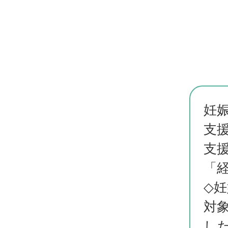
妊
支
支
「
◇
対
し