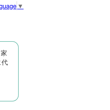
nguage
▼
り家
に代
。