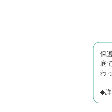
保
庭
わ
◆