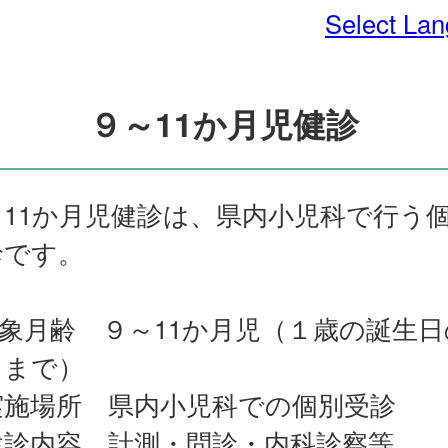
Select La
９～11か月児健診
～11か月児健診は、県内小児科で行う
診です。
対象月齢 ９～11か月児（１歳の誕生日
日まで）
実施場所 県内小児科での個別受診
健診内容 計測・問診・内科診察等