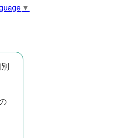
nguage
▼
個別
の