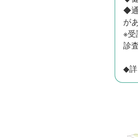
◆
が
※
診
◆