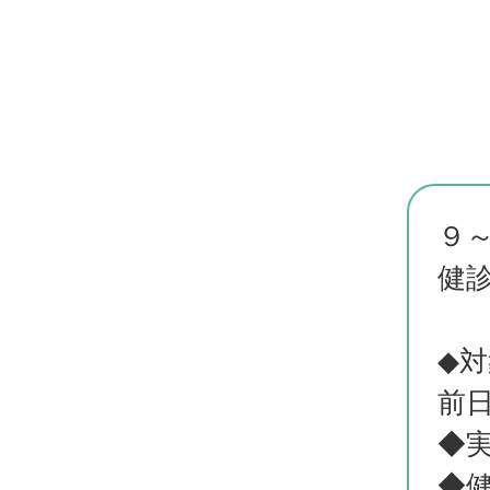
９
健
◆
前
◆
◆