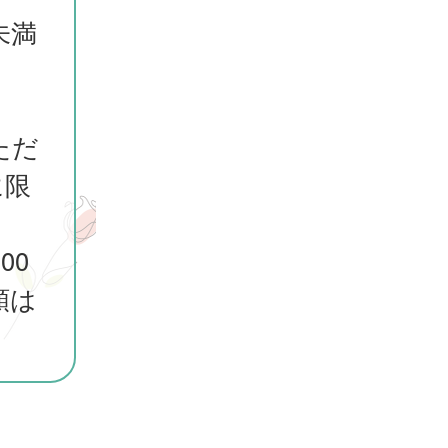
未満
ただ
に限
00
額は