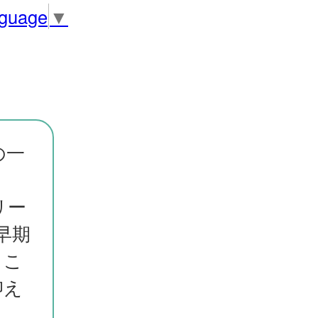
nguage
▼
の一
リー
早期
、こ
抑え