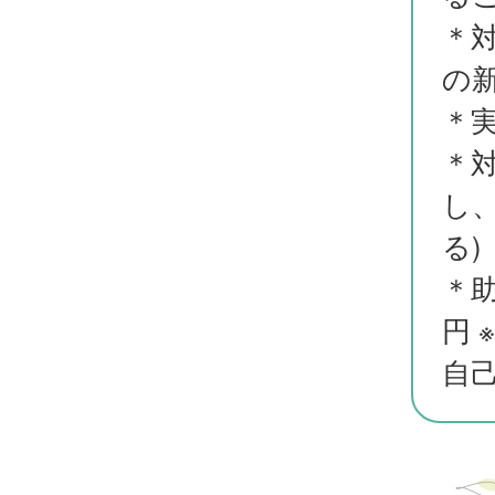
＊
の
＊
＊対
し
る)
＊助
円 
自