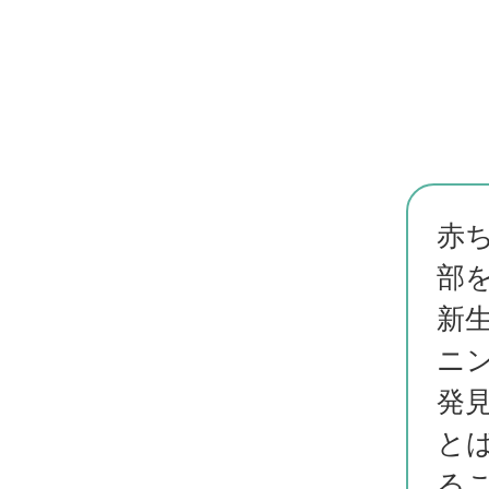
赤
部
新
ニ
発
と
る