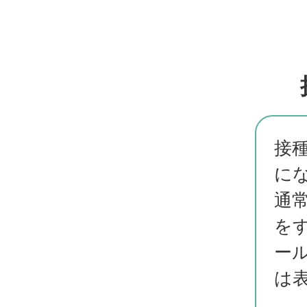
接
に
通
を
ー
は