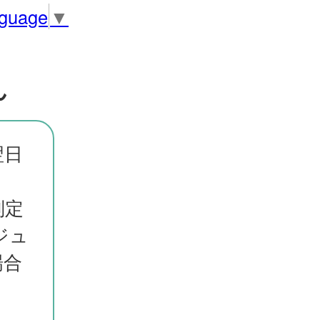
nguage
▼
ん
翌日
判定
ジュ
場合