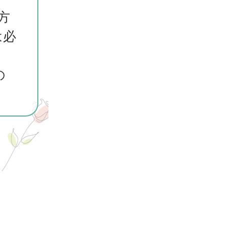
方
は必
の