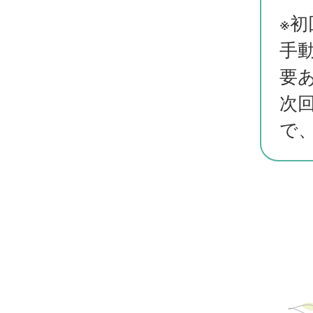
※
手
要
次
で