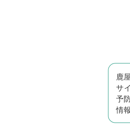
鹿
サ
予
情