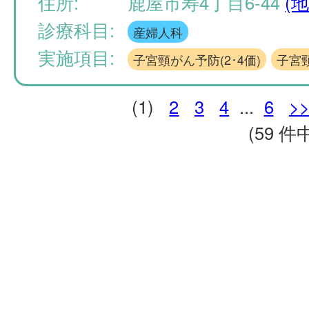
住所:
鹿屋市寿4丁目6-44
(地
診療科目:
産婦人科
実施項目:
子宮頸がん予防(2･4価)
子宮頸
(1)
2
3
4
...
6
>
(59 件中