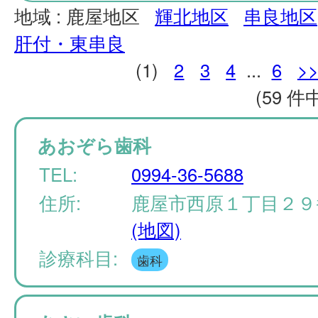
地域 :
鹿屋地区
輝北地区
串良地区
肝付・東串良
(1)
2
3
4
...
6
>
(59 件中
あおぞら歯科
TEL:
0994-36-5688
住所:
鹿屋市西原１丁目２９
(地図)
診療科目:
歯科