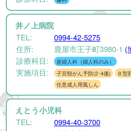
井ノ上病院
TEL:
0994-42-5275
住所:
鹿屋市王子町3980-1
(
診療科目:
産婦人科（婦人科のみ）
実施項目:
子宮頸がん予防(2･4価)
Ｂ型
任意成人用風しん
えとう小児科
TEL:
0994-40-3700