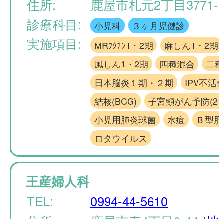
住所:
鹿屋市札元2丁目3771-
診療科目:
小児科
３ヶ月児健診
実施項目:
MRﾜｸﾁﾝ1・2期
麻しん1・2期
風しん1・2期
四種混合
二
日本脳炎１期・２期
IPV不
結核(BCG)
子宮頸がん予防(2･
小児用肺炎球菌
水痘
Ｂ型
ロタウイルス
王産婦人科
TEL:
0994-44-5610