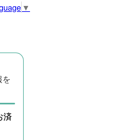
nguage
▼
報を
お済