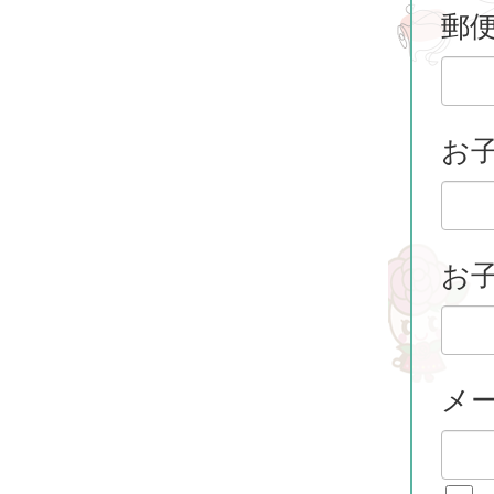
郵
お
お子
メ