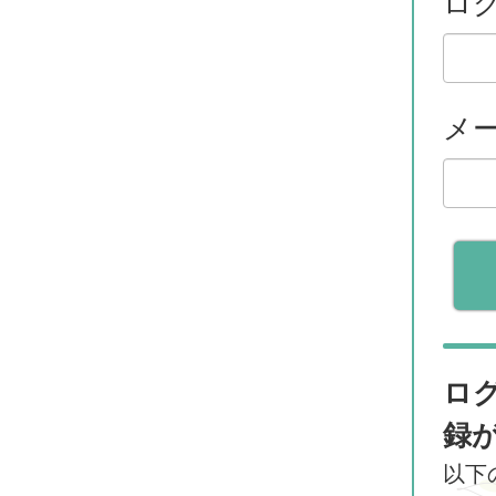
ログ
メ
ロ
録
以下