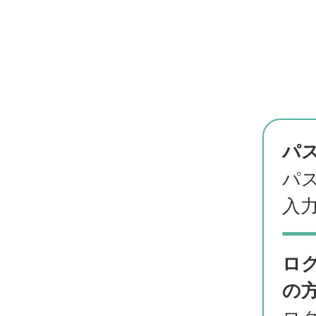
パ
パ
入
ロ
の