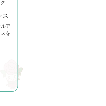
ック
レス
ールア
レスを