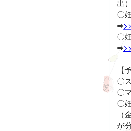
出
〇
➡
>
〇
➡
>
【
〇
〇
〇
（
が