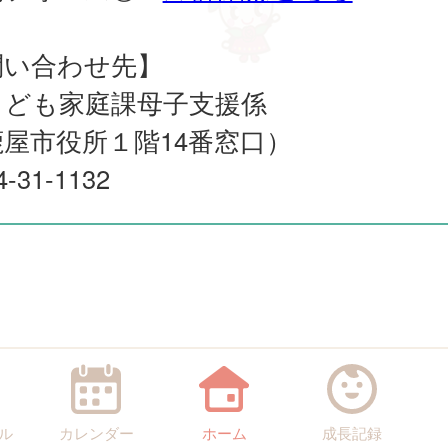
問い合わせ先】
こども家庭課母子支援係
鹿屋市役所１階14番窓口）
4-31-1132
ル
カレンダー
ホーム
成長記録