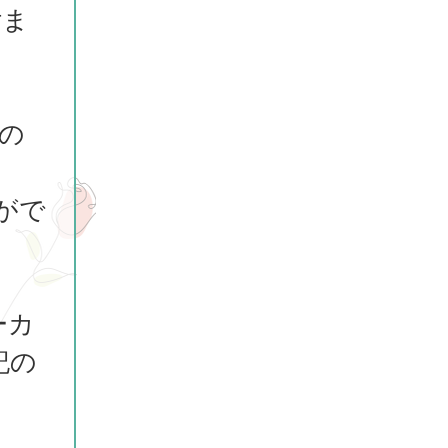
付ま
の
がで
ーカ
記の