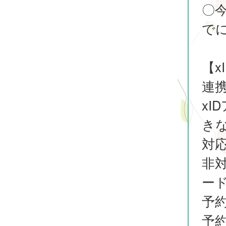
〇
で
【
連
x
き
対
非
ー
予
予