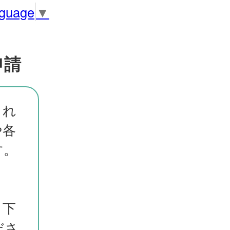
nguage
▼
申請
まれ
や各
す。
。下
ださ