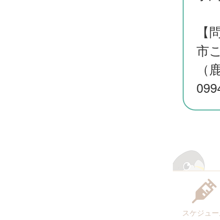
【
市
（
099
スケジュー