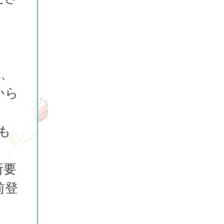
は、
から
も
ま
所要
前登