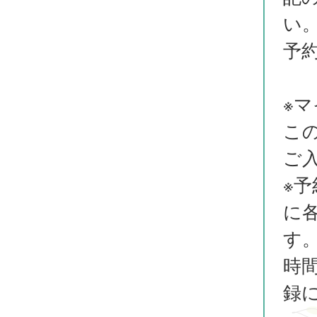
い
予
※
こ
ご
※
に
す
時
録