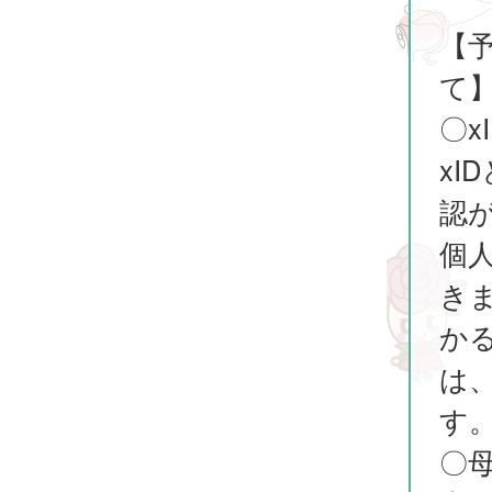
【
て
〇
x
認
個
き
か
は
す
〇