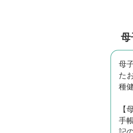
母
母
た
種
【
手
記