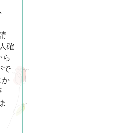
い
請
人確
から
がで
にか
等
ま