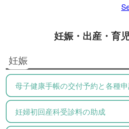
Se
妊娠・出産・育
妊娠
母子健康手帳の交付予約と各種申
妊婦初回産科受診料の助成