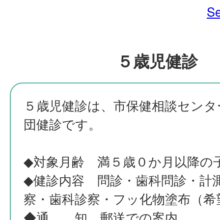
Se
５歳児健診
５歳児健診は、市保健相談センタ
団健診です。
◆対象月齢 満５歳０か月以降の
◆健診内容 問診・歯科問診・計
察・歯科診察・フッ化物塗布（希
◆通 知 郵送での案内