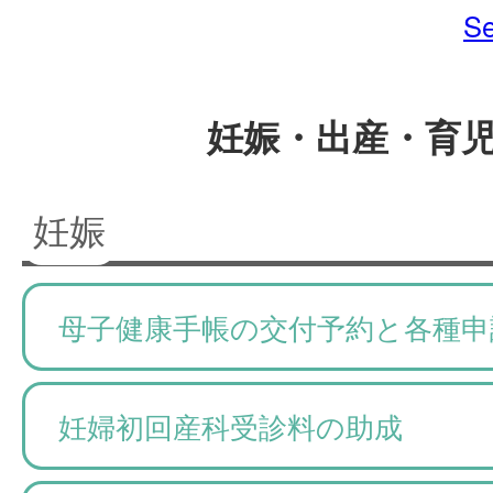
Se
妊娠・出産・育
妊娠
母子健康手帳の交付予約と各種申
妊婦初回産科受診料の助成